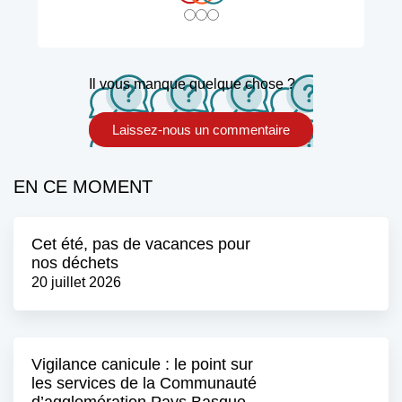
Non
Neutre
Oui
Il vous manque quelque chose ?
Laissez-nous un commentaire
EN CE MOMENT
Cet été, pas de vacances pour
nos déchets
20 juillet 2026
Vigilance canicule : le point sur
les services de la Communauté