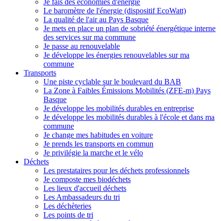
Je fais des économies d'énergie
Le baromètre de l'énergie (dispositif EcoWatt)
La qualité de l'air au Pays Basque
Je mets en place un plan de sobriété énergétique interne
des services sur ma commune
Je passe au renouvelable
Je développe les énergies renouvelables sur ma
commune
Transports
Une piste cyclable sur le boulevard du BAB
La Zone à Faibles Émissions Mobilités (ZFE-m) Pays
Basque
Je développe les mobilités durables en entreprise
Je développe les mobilités durables à l'école et dans ma
commune
Je change mes habitudes en voiture
Je prends les transports en commun
Je privilégie la marche et le vélo
Déchets
Les prestataires pour les déchets professionnels
Je composte mes biodéchets
Les lieux d'accueil déchets
Les Ambassadeurs du tri
Les déchèteries
Les points de tri