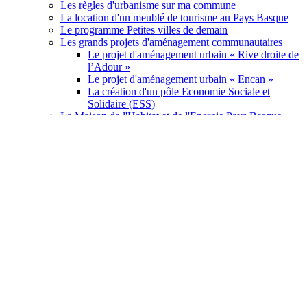
Les règles d'urbanisme sur ma commune
La location d'un meublé de tourisme au Pays Basque
Le programme Petites villes de demain
Les grands projets d'aménagement communautaires
Le projet d'aménagement urbain « Rive droite de
l’Adour »
Le projet d'aménagement urbain « Encan »
La création d'un pôle Economie Sociale et
Solidaire (ESS)
La Maison de l'Habitat et de l'Energie Pays Basque
Les lieux d'accueil de la Maison de l'Habitat et de
l'Energie
L’accueil des gens du voyage au Pays Basque
Je loue solidaire et sans risque
Les bailleurs sociaux et guichets enregistreurs du Pays
Basque
J'améliore et rénove mon logement
Je remets mon logement vacant sur le marché
Je cherche à acheter un logement social
Je cherche un logement social en location
Agriculture et alimentation
J'achète des produits locaux et de saison
Je réduis le gaspillage alimentaire à la maison
J'améliore mes pratiques en restauration collective
Je me forme à l'agriculture