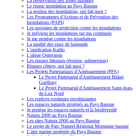
La préservation des zones humides
Le risque inondation au Pays Basque
La gestion des inondations, qui fait quoi ?
Les Programmes d'Actions et de Prévention des
Inondations (PAPI)
Les ouvrages de protection contre les inondations
Je préviens les inondations sur ma commune
Je me protège contre les inondations
La qualité des eaux de baignade
L'application Kalilo
L'algue Ostreopsis
Les risques littoraux (érosion, submersion)
Risques côtiers, qui fait quoi ?
Les Projets Partenariaux d'Aménagement (PPA)
Le Projet Partenarial d'Aménagement Bidart
Guéthary
Le Projet Partenarial d'Aménagement Saint-Jean-
de-Luz Nord
Les espèces exotiques envahissantes
Les espaces naturels protégés au Pays Basque
Je protège les espaces naturels et la biodiversité
Natura 2000 au Pays Basque
Les sites Natura 2000 au Pays Basque
Le projet de Parc Naturel Régional Montagne basque
L'aire marine protégée du Pays Basque