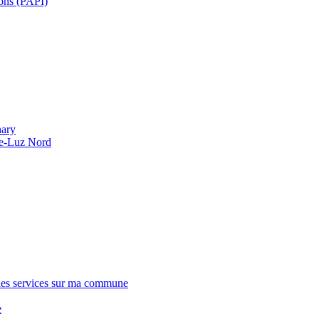
ions (PAPI)
hary
de-Luz Nord
 des services sur ma commune
e