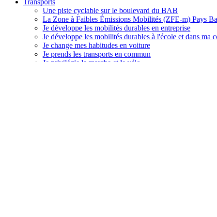
Transports
Une piste cyclable sur le boulevard du BAB
La Zone à Faibles Émissions Mobilités (ZFE-m) Pays B
Je développe les mobilités durables en entreprise
Je développe les mobilités durables à l'école et dans m
Je change mes habitudes en voiture
Je prends les transports en commun
Je privilégie la marche et le vélo
Déchets
Les prestataires pour les déchets professionnels
Je composte mes biodéchets
Les lieux d'accueil déchets
Les Ambassadeurs du tri
Les déchèteries
Les points de tri
J'organise des événements éco-responsables
Recyclage : que deviennent mes déchets ?
La redevance spéciale déchets
Je réduis mes déchets en entreprise (par domaines d'activi
Les déchets de la restauration
Les déchets de la boucherie, charcuterie, traiteur
Les déchets de la poissonnerie
Les déchets des commerces alimentaires
Les déchets de la boulangerie, pâtisserie, chocolate
Les déchets de l'administration et des établissement