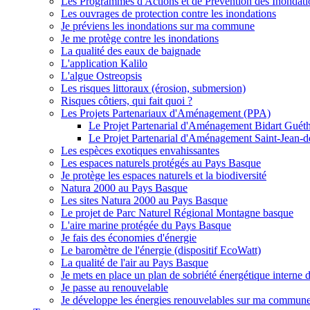
Les Programmes d'Actions et de Prévention des Inondat
Les ouvrages de protection contre les inondations
Je préviens les inondations sur ma commune
Je me protège contre les inondations
La qualité des eaux de baignade
L'application Kalilo
L'algue Ostreopsis
Les risques littoraux (érosion, submersion)
Risques côtiers, qui fait quoi ?
Les Projets Partenariaux d'Aménagement (PPA)
Le Projet Partenarial d'Aménagement Bidart Guét
Le Projet Partenarial d'Aménagement Saint-Jean-
Les espèces exotiques envahissantes
Les espaces naturels protégés au Pays Basque
Je protège les espaces naturels et la biodiversité
Natura 2000 au Pays Basque
Les sites Natura 2000 au Pays Basque
Le projet de Parc Naturel Régional Montagne basque
L'aire marine protégée du Pays Basque
Je fais des économies d'énergie
Le baromètre de l'énergie (dispositif EcoWatt)
La qualité de l'air au Pays Basque
Je mets en place un plan de sobriété énergétique interne
Je passe au renouvelable
Je développe les énergies renouvelables sur ma commun