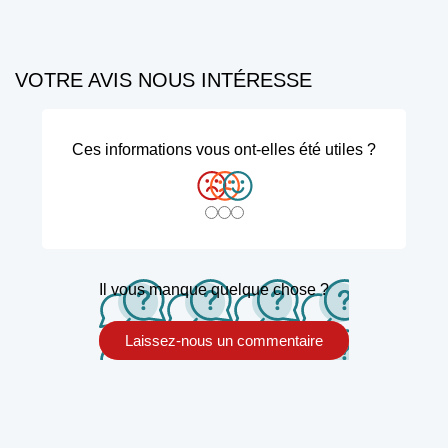
VOTRE AVIS NOUS INTÉRESSE
Formulaire de satisfaction
Ces informations vous ont-elles été utiles ?
Non
Neutre
Oui
Il vous manque quelque chose ?
Laissez-nous un commentaire