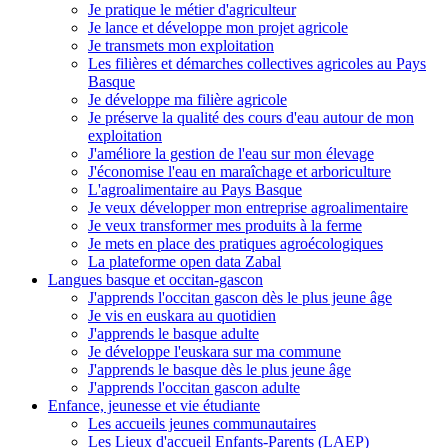
Je pratique le métier d'agriculteur
Je lance et développe mon projet agricole
Je transmets mon exploitation
Les filières et démarches collectives agricoles au Pays
Basque
Je développe ma filière agricole
Je préserve la qualité des cours d'eau autour de mon
exploitation
J'améliore la gestion de l'eau sur mon élevage
J'économise l'eau en maraîchage et arboriculture
L'agroalimentaire au Pays Basque
Je veux développer mon entreprise agroalimentaire
Je veux transformer mes produits à la ferme
Je mets en place des pratiques agroécologiques
La plateforme open data Zabal
Langues basque et occitan-gascon
J'apprends l'occitan gascon dès le plus jeune âge
Je vis en euskara au quotidien
J'apprends le basque adulte
Je développe l'euskara sur ma commune
J'apprends le basque dès le plus jeune âge
J'apprends l'occitan gascon adulte
Enfance, jeunesse et vie étudiante
Les accueils jeunes communautaires
Les Lieux d'accueil Enfants-Parents (LAEP)