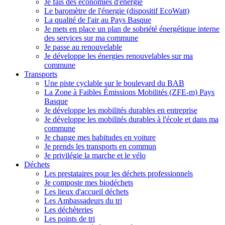
Je fais des économies d'énergie
Le baromètre de l'énergie (dispositif EcoWatt)
La qualité de l'air au Pays Basque
Je mets en place un plan de sobriété énergétique interne
des services sur ma commune
Je passe au renouvelable
Je développe les énergies renouvelables sur ma
commune
Transports
Une piste cyclable sur le boulevard du BAB
La Zone à Faibles Émissions Mobilités (ZFE-m) Pays
Basque
Je développe les mobilités durables en entreprise
Je développe les mobilités durables à l'école et dans ma
commune
Je change mes habitudes en voiture
Je prends les transports en commun
Je privilégie la marche et le vélo
Déchets
Les prestataires pour les déchets professionnels
Je composte mes biodéchets
Les lieux d'accueil déchets
Les Ambassadeurs du tri
Les déchèteries
Les points de tri