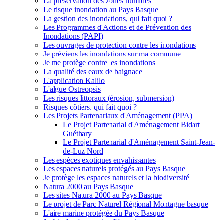
La préservation des zones humides
Le risque inondation au Pays Basque
La gestion des inondations, qui fait quoi ?
Les Programmes d'Actions et de Prévention des
Inondations (PAPI)
Les ouvrages de protection contre les inondations
Je préviens les inondations sur ma commune
Je me protège contre les inondations
La qualité des eaux de baignade
L'application Kalilo
L'algue Ostreopsis
Les risques littoraux (érosion, submersion)
Risques côtiers, qui fait quoi ?
Les Projets Partenariaux d'Aménagement (PPA)
Le Projet Partenarial d'Aménagement Bidart
Guéthary
Le Projet Partenarial d'Aménagement Saint-Jean-
de-Luz Nord
Les espèces exotiques envahissantes
Les espaces naturels protégés au Pays Basque
Je protège les espaces naturels et la biodiversité
Natura 2000 au Pays Basque
Les sites Natura 2000 au Pays Basque
Le projet de Parc Naturel Régional Montagne basque
L'aire marine protégée du Pays Basque