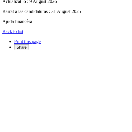
Actualizat lo : 9 August 2026
Barrat a las candidaturas
: 31 August 2025
Ajuda financèra
Back to list
Print this page
Share
Share on Facebook
Share on Twitter
Share on LinkedIn
Print
Euskaraz irakurri
:
Inauguration du nouveau site d'Akira Technologies à
Technocité
©
M.Mengaillou-Komcébo / CAPB
Contèxte