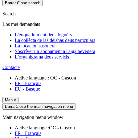
Barrar
Close search
Search
Los mei demandats
L'enquadrament deus loguèrs
La collècta de las dèishas deus particulars
La locacion sasonèra
Soscríver un abonament a l'aiga bevedera
L'organigrama deus servicis
Contacte
Active language :
OC
- Gascon
FR
- Français
EU
- Basque
Menut
Barrar
Close the main navigation menu
Main navigation menu window
Active language :
OC
- Gascon
FR
- Français