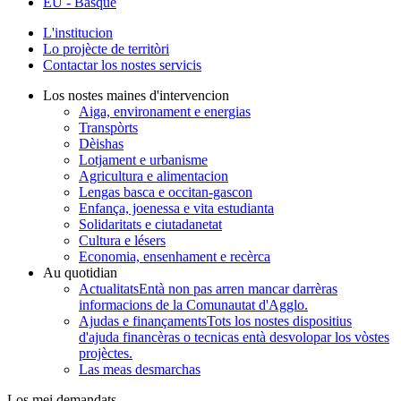
EU
- Basque
L'institucion
Lo projècte de territòri
Contactar los nostes servicis
Los nostes maines d'intervencion
Aiga, environament e energias
Transpòrts
Dèishas
Lotjament e urbanisme
Agricultura e alimentacion
Lengas basca e occitan-gascon
Enfança, joenessa e vita estudianta
Solidaritats e ciutadanetat
Cultura e lésers
Economia, ensenhament e recèrca
Au quotidian
Actualitats
Entà non pas arren mancar darrèras
informacions de la Comunautat d'Agglo.
Ajudas e finançaments
Tots los nostes dispositius
d'ajuda financèras o tecnicas entà desvolopar los vòstes
projèctes.
Las meas desmarchas
Los mei demandats