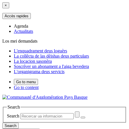
×
Accès rapides
Agenda
Actualitats
Los mei demandats
L'enquadrament deus loguèrs
La collècta de las dèishas deus particulars
La locacion sasonèra
Soscríver un abonament a l'aiga bevedera
L'organigrama deus servicis
Go to menu
Go to content
Search
Search
Search