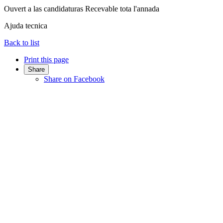
Ouvert a las candidaturas
Recevable tota l'annada
Ajuda tecnica
Back to list
Print this page
Share
Share on Facebook
Share on Twitter
Share on LinkedIn
Print
Euskaraz irakurri
Preambule
La Comunautat d'Aglomeracion País Basco que prepausa la
creacion d'un
servici comun mutualizat
entà l'accès de las
Comunas au son
sistèma d'informacion geografica (SIG)
suu son
territòri, dab ua construccion a dus nivèus dens lo temps :