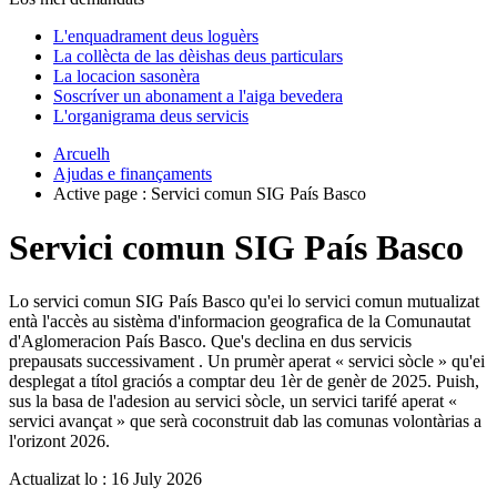
L'enquadrament deus loguèrs
La collècta de las dèishas deus particulars
La locacion sasonèra
Soscríver un abonament a l'aiga bevedera
L'organigrama deus servicis
Arcuelh
Ajudas e finançaments
Active page :
Servici comun SIG País Basco
Servici comun SIG País Basco
Lo servici comun SIG País Basco qu'ei lo servici comun mutualizat
entà l'accès au sistèma d'informacion geografica de la Comunautat
d'Aglomeracion País Basco. Que's declina en dus servicis
prepausats successivament . Un prumèr aperat « servici sòcle » qu'ei
desplegat a títol graciós a comptar deu 1èr de genèr de 2025. Puish,
sus la basa de l'adesion au servici sòcle, un servici tarifé aperat «
servici avançat » que serà coconstruit dab las comunas volontàrias a
l'orizont 2026.
Actualizat lo : 16 July 2026