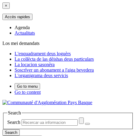
×
Accès rapides
Agenda
Actualitats
Los mei demandats
L'enquadrament deus loguèrs
La collècta de las dèishas deus particulars
La locacion sasonèra
Soscríver un abonament a l'aiga bevedera
L'organigrama deus servicis
Go to menu
Go to content
Search
Search
Search