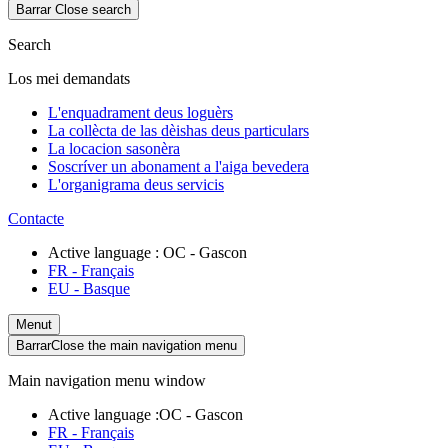
Barrar
Close search
Search
Los mei demandats
L'enquadrament deus loguèrs
La collècta de las dèishas deus particulars
La locacion sasonèra
Soscríver un abonament a l'aiga bevedera
L'organigrama deus servicis
Contacte
Active language :
OC
- Gascon
FR
- Français
EU
- Basque
Menut
Barrar
Close the main navigation menu
Main navigation menu window
Active language :
OC
- Gascon
FR
- Français