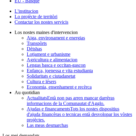
EU
- Basque
L'institucion
Lo projècte de territòri
Contactar los nostes servicis
Los nostes maines d'intervencion
Aiga, environament e energias
Transpòrts
Dèishas
Lotjament e urbanisme
Agricultura e alimentacion
Lengas basca e occitan-gascon
Enfança, joenessa e vita estudianta
Solidaritats e ciutadanetat
Cultura e lésers
Economia, ensenhament e recèrca
Au quotidian
Actualitats
Entà non pas arren mancar darrèras
informacions de la Comunautat d'Agglo.
Ajudas e finançaments
Tots los nostes dispositius
d'ajuda financèras o tecnicas entà desvolopar los vòstes
projèctes.
Las meas desmarchas
Los mei demandats