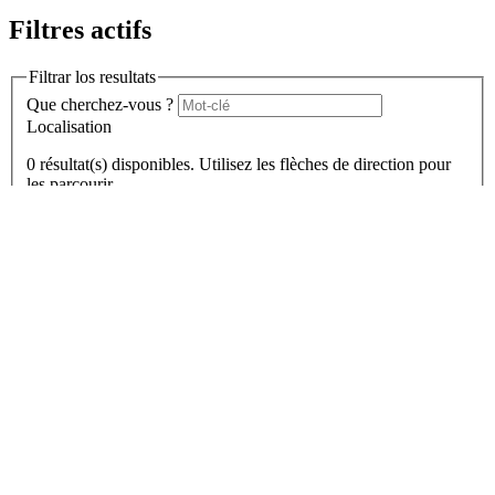
Filtres actifs
Filtrar los resultats
Que cherchez-vous ?
Localisation
0
résultat(s) disponibles. Utilisez les flèches de direction pour
les parcourir.
Adresse, ville, code postal
Dans un rayon de
Tout effacer
9
resultats
9
Aucun résultat ne correspond à votre recherche, essayez de modifier
les critères de recherche.