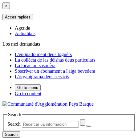
×
Accès rapides
Agenda
Actualitats
Los mei demandats
L'enquadrament deus loguèrs
La collècta de las dèishas deus particulars
La locacion sasonèra
Soscríver un abonament a l'aiga bevedera
L'organigrama deus servicis
Go to menu
Go to content
Search
Search
Search