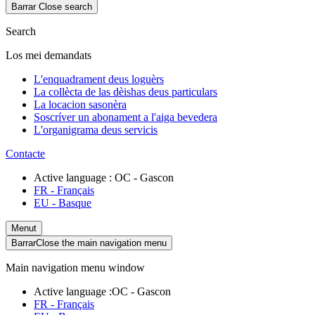
Barrar
Close search
Search
Los mei demandats
L'enquadrament deus loguèrs
La collècta de las dèishas deus particulars
La locacion sasonèra
Soscríver un abonament a l'aiga bevedera
L'organigrama deus servicis
Contacte
Active language :
OC
- Gascon
FR
- Français
EU
- Basque
Menut
Barrar
Close the main navigation menu
Main navigation menu window
Active language :
OC
- Gascon
FR
- Français