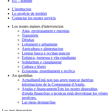
EU
- Basque
L'institucion
Lo projècte de territòri
Contactar los nostes servicis
Los nostes maines d'intervencion
Aiga, environament e energias
Transpòrts
Dèishas
Lotjament e urbanisme
Agricultura e alimentacion
Lengas basca e occitan-gascon
Enfança, joenessa e vita estudianta
Solidaritats e ciutadanetat
Cultura e lésers
Economia, ensenhament e recèrca
Au quotidian
Actualitats
Entà non pas arren mancar darrèras
informacions de la Comunautat d'Agglo.
Ajudas e finançaments
Tots los nostes dispositius
d'ajuda financèras o tecnicas entà desvolopar los vòstes
projèctes.
Las meas desmarchas
Los mei demandats