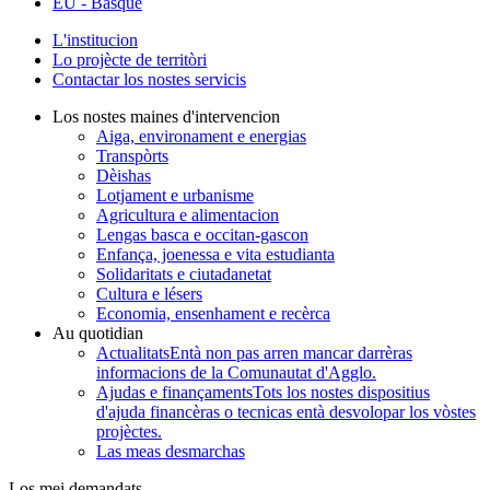
EU
- Basque
L'institucion
Lo projècte de territòri
Contactar los nostes servicis
Los nostes maines d'intervencion
Aiga, environament e energias
Transpòrts
Dèishas
Lotjament e urbanisme
Agricultura e alimentacion
Lengas basca e occitan-gascon
Enfança, joenessa e vita estudianta
Solidaritats e ciutadanetat
Cultura e lésers
Economia, ensenhament e recèrca
Au quotidian
Actualitats
Entà non pas arren mancar darrèras
informacions de la Comunautat d'Agglo.
Ajudas e finançaments
Tots los nostes dispositius
d'ajuda financèras o tecnicas entà desvolopar los vòstes
projèctes.
Las meas desmarchas
Los mei demandats