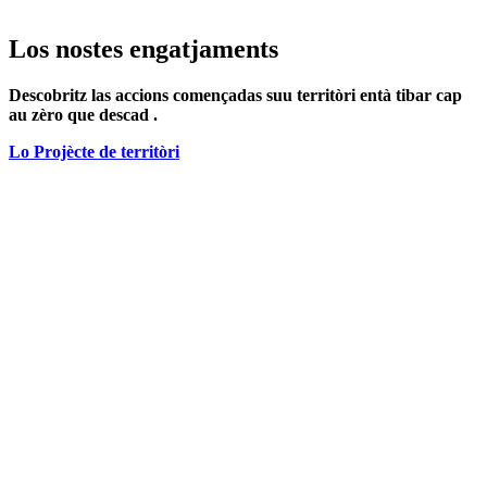
Los nostes engatjaments
Descobritz las accions començadas suu territòri entà tibar cap
au zèro que descad .
Lo Projècte de territòri
Collècta e reciclatge de las dèishas
Las vòstas desmarchas en un clic
Senhalar un problèma de collècta
Tirar un encombrant au men domicili
Demandar un badge d'accès au men cabeder de bordilhas
domesticas
Visitar un centre de tria o de tractament de las dèishas
Obrir un compte professionau en deisheria
La gestion de las dèishas a País Basco, qui hè qué ?