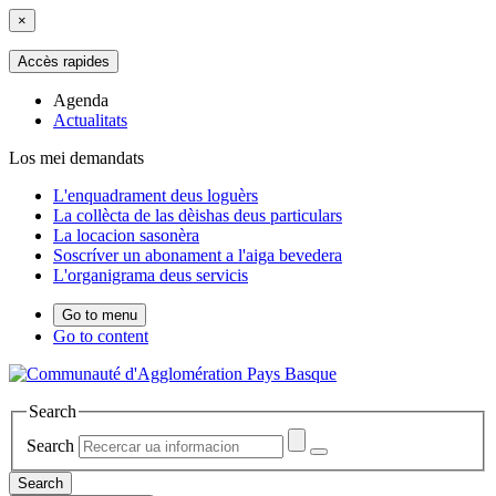
×
Accès rapides
Agenda
Actualitats
Los mei demandats
L'enquadrament deus loguèrs
La collècta de las dèishas deus particulars
La locacion sasonèra
Soscríver un abonament a l'aiga bevedera
L'organigrama deus servicis
Go to menu
Go to content
Search
Search
Search