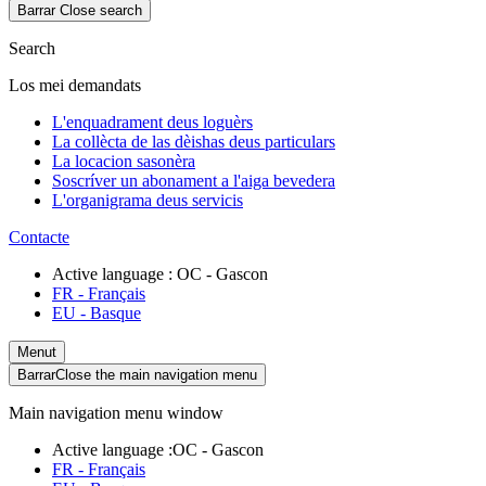
Barrar
Close search
Search
Los mei demandats
L'enquadrament deus loguèrs
La collècta de las dèishas deus particulars
La locacion sasonèra
Soscríver un abonament a l'aiga bevedera
L'organigrama deus servicis
Contacte
Active language :
OC
- Gascon
FR
- Français
EU
- Basque
Menut
Barrar
Close the main navigation menu
Main navigation menu window
Active language :
OC
- Gascon
FR
- Français