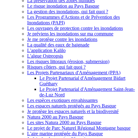
La préservation des zones humides
Le risque inondation au Pays Basque
La gestion des inondations, qui fait quoi ?
Les Programmes d'Actions et de Prévention des
Inondations (PAPI)
Les ouvrages de protection contre les inondations
Je préviens les inondations sur ma commune
Je me protège contre les inondations
La qualité des eaux de baignade
L'application Kalilo
L'algue Ostreopsis
Les risques littoraux (érosion, submersion)
Risques côtiers, qui fait quoi ?
Les Projets Partenariaux d'Aménagement (PPA)
Le Projet Partenarial d'Aménagement Bidart
Guéthary
Le Projet Partenarial d'Aménagement Saint-Jean-
de-Luz Nord
Les espèces exotiques envahissantes
Les espaces naturels protégés au Pays Basque
Je protège les espaces naturels et la biodiversité
Natura 2000 au Pays Basque
Les sites Natura 2000 au Pays Basque
Le projet de Parc Naturel Régional Montagne basque
L'aire marine protégée du Pays Basque