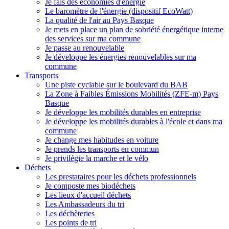
Je fais des économies d'énergie
Le baromètre de l'énergie (dispositif EcoWatt)
La qualité de l'air au Pays Basque
Je mets en place un plan de sobriété énergétique interne
des services sur ma commune
Je passe au renouvelable
Je développe les énergies renouvelables sur ma
commune
Transports
Une piste cyclable sur le boulevard du BAB
La Zone à Faibles Émissions Mobilités (ZFE-m) Pays
Basque
Je développe les mobilités durables en entreprise
Je développe les mobilités durables à l'école et dans ma
commune
Je change mes habitudes en voiture
Je prends les transports en commun
Je privilégie la marche et le vélo
Déchets
Les prestataires pour les déchets professionnels
Je composte mes biodéchets
Les lieux d'accueil déchets
Les Ambassadeurs du tri
Les déchèteries
Les points de tri