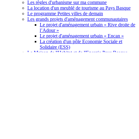
Les règles d'urbanisme sur ma commune
La location d'un meublé de tourisme au Pays Basque
Le programme Petites villes de demain
Les grands projets d'aménagement communautaires
Le projet d'aménagement urbain « Rive droite de
l’Adour »
Le projet d'aménagement urbain « Encan »
La création d'un pôle Economie Sociale et
Solidaire (ESS)
La Maison de l'Habitat et de l'Energie Pays Basque
Les lieux d'accueil de la Maison de l'Habitat et de
l'Energie
L’accueil des gens du voyage au Pays Basque
Je loue solidaire et sans risque
Les bailleurs sociaux et guichets enregistreurs du Pays
Basque
J'améliore et rénove mon logement
Je remets mon logement vacant sur le marché
Je cherche à acheter un logement social
Je cherche un logement social en location
Agriculture et alimentation
J'achète des produits locaux et de saison
Je réduis le gaspillage alimentaire à la maison
J'améliore mes pratiques en restauration collective
Je me forme à l'agriculture