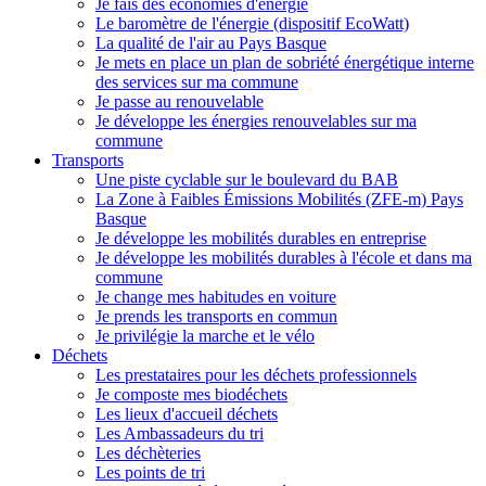
Je fais des économies d'énergie
Le baromètre de l'énergie (dispositif EcoWatt)
La qualité de l'air au Pays Basque
Je mets en place un plan de sobriété énergétique interne
des services sur ma commune
Je passe au renouvelable
Je développe les énergies renouvelables sur ma
commune
Transports
Une piste cyclable sur le boulevard du BAB
La Zone à Faibles Émissions Mobilités (ZFE-m) Pays
Basque
Je développe les mobilités durables en entreprise
Je développe les mobilités durables à l'école et dans ma
commune
Je change mes habitudes en voiture
Je prends les transports en commun
Je privilégie la marche et le vélo
Déchets
Les prestataires pour les déchets professionnels
Je composte mes biodéchets
Les lieux d'accueil déchets
Les Ambassadeurs du tri
Les déchèteries
Les points de tri