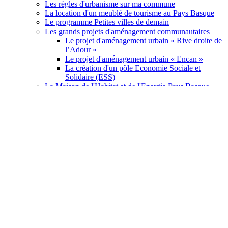
Les règles d'urbanisme sur ma commune
La location d'un meublé de tourisme au Pays Basque
Le programme Petites villes de demain
Les grands projets d'aménagement communautaires
Le projet d'aménagement urbain « Rive droite de
l’Adour »
Le projet d'aménagement urbain « Encan »
La création d'un pôle Economie Sociale et
Solidaire (ESS)
La Maison de l'Habitat et de l'Energie Pays Basque
Les lieux d'accueil de la Maison de l'Habitat et de
l'Energie
L’accueil des gens du voyage au Pays Basque
Je loue solidaire et sans risque
Les bailleurs sociaux et guichets enregistreurs du Pays
Basque
J'améliore et rénove mon logement
Je remets mon logement vacant sur le marché
Je cherche à acheter un logement social
Je cherche un logement social en location
Agriculture et alimentation
J'achète des produits locaux et de saison
Je réduis le gaspillage alimentaire à la maison
J'améliore mes pratiques en restauration collective
Je me forme à l'agriculture