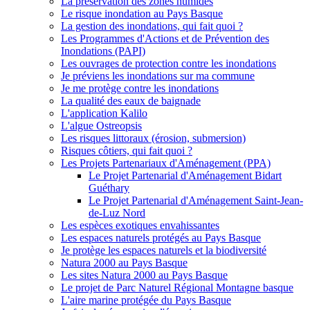
La préservation des zones humides
Le risque inondation au Pays Basque
La gestion des inondations, qui fait quoi ?
Les Programmes d'Actions et de Prévention des
Inondations (PAPI)
Les ouvrages de protection contre les inondations
Je préviens les inondations sur ma commune
Je me protège contre les inondations
La qualité des eaux de baignade
L'application Kalilo
L'algue Ostreopsis
Les risques littoraux (érosion, submersion)
Risques côtiers, qui fait quoi ?
Les Projets Partenariaux d'Aménagement (PPA)
Le Projet Partenarial d'Aménagement Bidart
Guéthary
Le Projet Partenarial d'Aménagement Saint-Jean-
de-Luz Nord
Les espèces exotiques envahissantes
Les espaces naturels protégés au Pays Basque
Je protège les espaces naturels et la biodiversité
Natura 2000 au Pays Basque
Les sites Natura 2000 au Pays Basque
Le projet de Parc Naturel Régional Montagne basque
L'aire marine protégée du Pays Basque